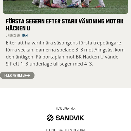
FÖRSTA SEGERN EFTER STARK VÄNDNING MOT BK
HÄCKEN U
3 AUG 2026
DAM
Efter att ha varit nära säsongens första trepoängare
förra veckan, damerna spelade 3–3 mot Alingsås, kom
den äntligen. På bortaplan mot BK Häcken U vände
SIF ett 1–3-underläge till seger med 4–3.
FLER NYHETER
HUVUDPARTNER
OFFICIELL PARTNER SUPERETTAN