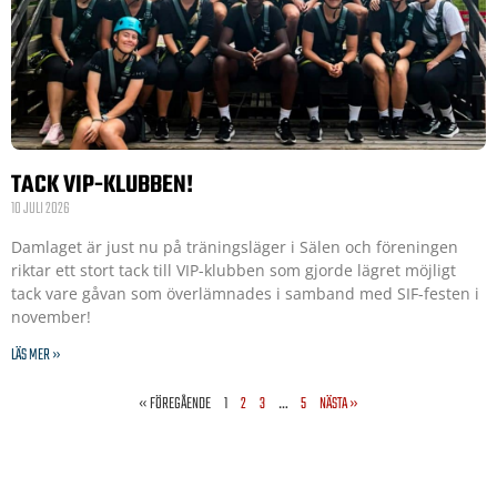
TACK VIP-KLUBBEN!
10 JULI 2026
Damlaget är just nu på träningsläger i Sälen och föreningen
riktar ett stort tack till VIP-klubben som gjorde lägret möjligt
tack vare gåvan som överlämnades i samband med SIF-festen i
november!
LÄS MER »
« FÖREGÅENDE
1
2
3
…
5
NÄSTA »