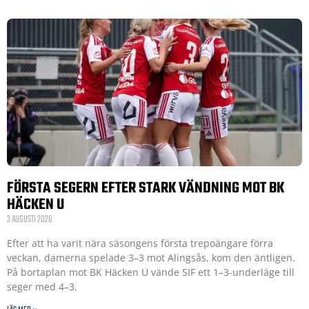
FÖRSTA SEGERN EFTER STARK VÄNDNING MOT BK
HÄCKEN U
3 AUGUSTI 2026
Efter att ha varit nära säsongens första trepoängare förra
veckan, damerna spelade 3–3 mot Alingsås, kom den äntligen.
På bortaplan mot BK Häcken U vände SIF ett 1–3-underläge till
seger med 4–3.