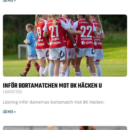
LÄS MER »
INFÖR BORTAMATCHEN MOT BK HÄCKEN U
2 AUGUSTI 2026
Läsning inför damernas bortamatch mot BK Häcken.
LÄS MER »