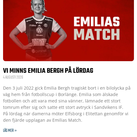
VI MINNS EMILIA BERGH PÅ LÖRDAG
4 AUGUSTI 2026
Den 3 juli 2022 gick Emilia Bergh tragiskt bort i en bilolycka på
väg hem från fotbollscup i Borlänge. Emilia som älskade
fotbollen och att vara med sina vänner, lämnade ett stort
tomrum efter sig och satte ett stort avtryck i Sandvikens IF.
På lördag när damerna möter Elfsborg i Elitettan genomför vi
den fjärde upplagan av Emilias Match.
LÄS MER »