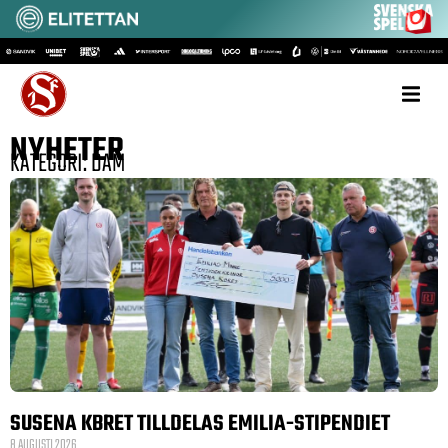
NYHETER
KATEGORI: DAM
SUSENA KBRET TILLDELAS EMILIA-STIPENDIET
8 AUGUSTI 2026