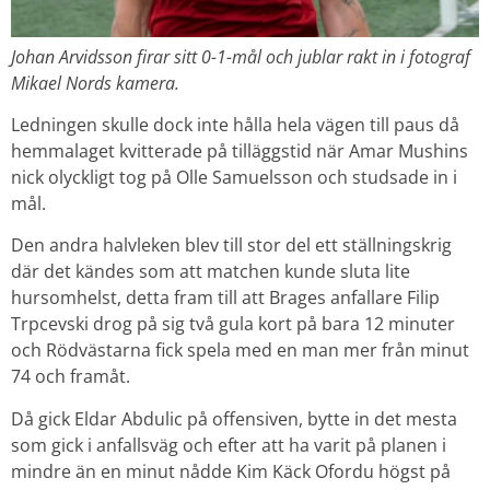
Johan Arvidsson firar sitt 0-1-mål och jublar rakt in i fotograf
Mikael Nords kamera.
Ledningen skulle dock inte hålla hela vägen till paus då
hemmalaget kvitterade på tilläggstid när Amar Mushins
nick olyckligt tog på Olle Samuelsson och studsade in i
mål.
Den andra halvleken blev till stor del ett ställningskrig
där det kändes som att matchen kunde sluta lite
hursomhelst, detta fram till att Brages anfallare Filip
Trpcevski drog på sig två gula kort på bara 12 minuter
och Rödvästarna fick spela med en man mer från minut
74 och framåt.
Då gick Eldar Abdulic på offensiven, bytte in det mesta
som gick i anfallsväg och efter att ha varit på planen i
mindre än en minut nådde Kim Käck Ofordu högst på