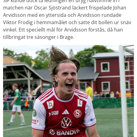
SIF kunde dock ta ledningen en dryg halvtimme in i
matchen när Oscar Sjöstrand läckert frispelade Johan
Arvidsson med en yttersida och Arvidsson rundade
Viktor Frodig i hemmamålet och satte dit bollen ur snäv
vinkel. Ett speciellt mål för Arvidsson förstås, då han
tillbringat tre säsonger i Brage.