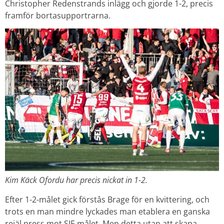
Christopher Redenstrands inlägg och gjorde 1-2, precis
framför bortasupportrarna.
Kim Käck Ofordu har precis nickat in 1-2.
Efter 1-2-målet gick förstås Brage för en kvittering, och
trots en man mindre lyckades man etablera en ganska
rejäl press mot SIF-målet. Men detta utan att skapa