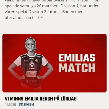
välkommen tillbaka till Sandvikens IF. Ella, som i fjol
spelade samtliga 26 matcher i Division 1, har under
våren spelat Division 2-fotboll i Boden men
återvänder nu till SIF.
VI MINNS EMILIA BERGH PÅ LÖRDAG
4 AUG 2026
DAM
,
FÖRENING