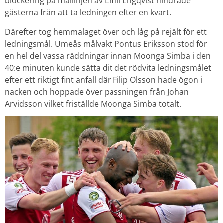
blockering på mållinjen av Emil Engqvist hindrade
gästerna från att ta ledningen efter en kvart.
Därefter tog hemmalaget över och låg på rejält för ett
ledningsmål. Umeås målvakt Pontus Eriksson stod för
en hel del vassa räddningar innan Moonga Simba i den
40:e minuten kunde sätta dit det rödvita ledningsmålet
efter ett riktigt fint anfall där Filip Olsson hade ögon i
nacken och hoppade över passningen från Johan
Arvidsson vilket friställde Moonga Simba totalt.