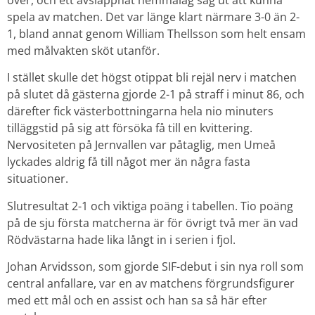
över, och ett avslappnat hemmalag såg ut att kunna
spela av matchen. Det var länge klart närmare 3-0 än 2-
1, bland annat genom William Thellsson som helt ensam
med målvakten sköt utanför.
I stället skulle det högst otippat bli rejäl nerv i matchen
på slutet då gästerna gjorde 2-1 på straff i minut 86, och
därefter fick västerbottningarna hela nio minuters
tilläggstid på sig att försöka få till en kvittering.
Nervositeten på Jernvallen var påtaglig, men Umeå
lyckades aldrig få till något mer än några fasta
situationer.
Slutresultat 2-1 och viktiga poäng i tabellen. Tio poäng
på de sju första matcherna är för övrigt två mer än vad
Rödvästarna hade lika långt in i serien i fjol.
Johan Arvidsson, som gjorde SIF-debut i sin nya roll som
central anfallare, var en av matchens förgrundsfigurer
med ett mål och en assist och han sa så här efter