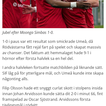
Jubel efter Moonga Simbas 1-0.
1-0 i paus var ett resultat som smickrade Umeå, då
Rödvästarna fått rejäl fart på spelet och skapat massvis
av chanser. Det faktum att hemmalaget hade 9-1 i
hörnor efter första halvlek sa en hel del.
I andra halvleken fortsatte matchbilden på liknande sätt.
SIF låg på för ytterligare mål, och Umeå kunde inte skapa
någonting alls.
Filip Olsson hade ett snyggt curlat skott i stolpens insida
innan Johan Arvidsson kunde sätta dit 2-0 i minut 66, fint
framspelad av Oscar Sjöstrand. Arvidssons första
tävlingsmål i rödvitt.