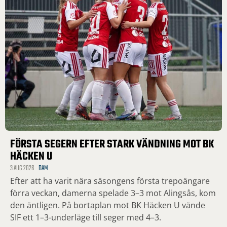
FÖRSTA SEGERN EFTER STARK VÄNDNING MOT BK
HÄCKEN U
3 AUG 2026
DAM
Efter att ha varit nära säsongens första trepoängare
förra veckan, damerna spelade 3–3 mot Alingsås, kom
den äntligen. På bortaplan mot BK Häcken U vände
SIF ett 1–3-underläge till seger med 4–3.