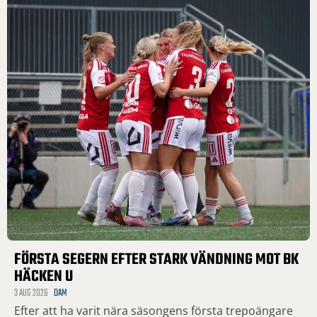
FÖRSTA SEGERN EFTER STARK VÄNDNING MOT BK
HÄCKEN U
3 AUG 2026
DAM
Efter att ha varit nära säsongens första trepoängare