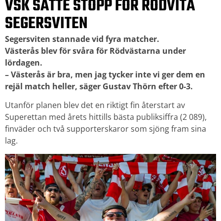
VSK SATTE STOPP FÖR RÖDVITA
SEGERSVITEN
Segersviten stannade vid fyra matcher.
Västerås blev för svåra för Rödvästarna under
lördagen.
– Västerås är bra, men jag tycker inte vi ger dem en
rejäl match heller, säger Gustav Thörn efter 0-3.
Utanför planen blev det en riktigt fin återstart av
Superettan med årets hittills bästa publiksiffra (2 089),
finväder och två supporterskaror som sjöng fram sina
lag.