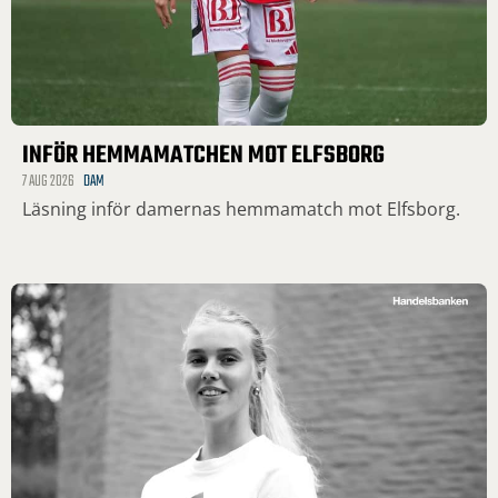
INFÖR HEMMAMATCHEN MOT ELFSBORG
7 AUG 2026
DAM
Läsning inför damernas hemmamatch mot Elfsborg.