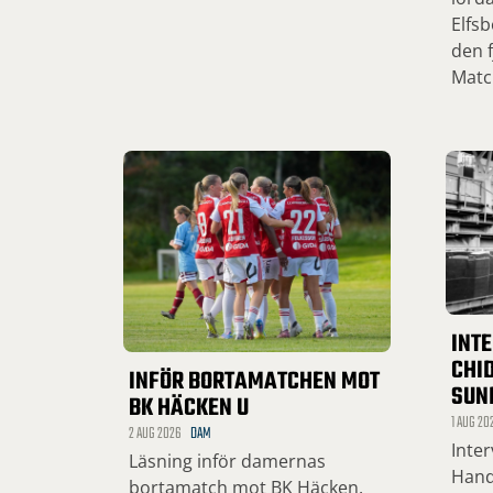
Elfsb
den f
Matc
INT
CHID
INFÖR BORTAMATCHEN MOT
SUN
BK HÄCKEN U
1 AUG 20
2 AUG 2026
DAM
Inte
Läsning inför damernas
Hand
bortamatch mot BK Häcken.