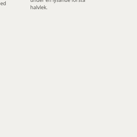
med
halvlek.