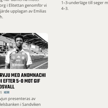
1–3-underläge till seger 
org i Elitettan genomför vi
4–3.
järde upplagan av Emilias
h.
ERVJU MED ANOMNACHI
I EFTER 5-0 MOT GIF
DSVALL
26
HERR
rvjun presenteras av
elsbanken i Sandviken