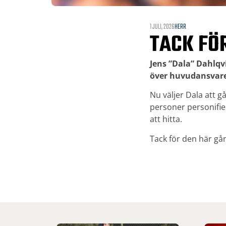
1 JULI, 2026
HERR
TACK FÖR
Jens ”Dala” Dahlqv
över huvudansvaret
Nu väljer Dala att gå
personer personifier
att hitta.
Tack för den här gån