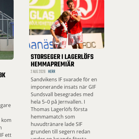
STORSEGER I LAGERLÖFS
HEMMAPREMIÄR
2 AUG 2026
HERR
BK
Sandvikens IF svarade för en
imponerande insats när GIF
Sundsvall besegrades med
hela 5–0 på Jernvallen. I
ngare
Thomas Lagerlöfs första
hemmamatch som
, kom
huvudtränare lade SIF
n
grunden till segern redan
F ett
under en lysande första