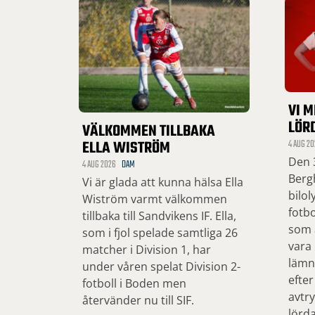
VI M
LÖR
VÄLKOMMEN TILLBAKA
ELLA WISTRÖM
4 AUG 20
Den 3
4 AUG 2026
DAM
Bergh
Vi är glada att kunna hälsa Ella
bilol
Wiström varmt välkommen
fotbo
tillbaka till Sandvikens IF. Ella,
som ä
som i fjol spelade samtliga 26
vara
matcher i Division 1, har
lämn
under våren spelat Division 2-
efter
fotboll i Boden men
avtry
återvänder nu till SIF.
lörd