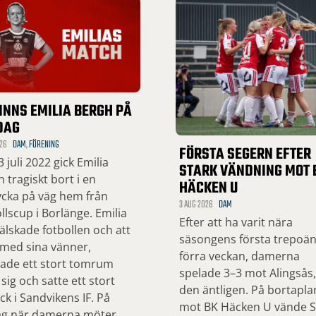
INNS EMILIA BERGH PÅ
DAG
26
DAM
,
FÖRENING
FÖRSTA SEGERN EFTER
 juli 2022 gick Emilia
STARK VÄNDNING MOT 
 tragiskt bort i en
HÄCKEN U
ycka på väg hem från
3 AUG 2026
DAM
llscup i Borlänge. Emilia
Efter att ha varit nära
lskade fotbollen och att
säsongens första trepoä
 med sina vänner,
förra veckan, damerna
ade ett stort tomrum
spelade 3–3 mot Alingsås
 sig och satte ett stort
den äntligen. På bortapla
ck i Sandvikens IF. På
mot BK Häcken U vände SI
ag när damerna möter