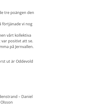
 de tre poängen den
å förtjänade vi nog
en vårt kollektiva
var positivt att se.
mma på Jernvallen.
rst ut är Oddevold
denstrand – Daniel
 Olsson