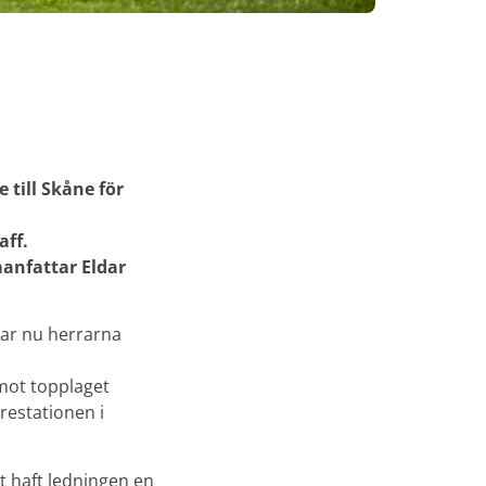
 till Skåne för
aff.
manfattar Eldar
har nu herrarna
 mot topplaget
restationen i
 haft ledningen en