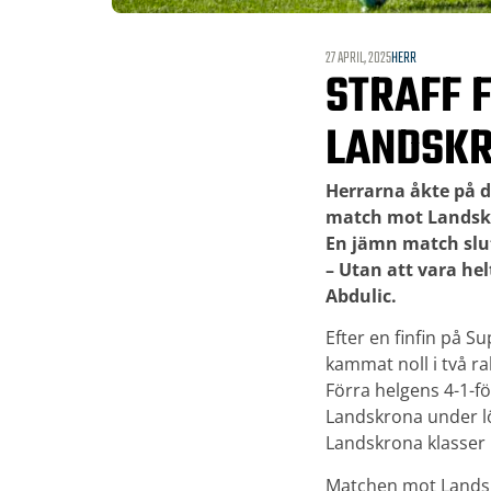
27 APRIL, 2025
HERR
STRAFF 
LANDSK
Herrarna åkte på d
match mot Landsk
En jämn match slu
– Utan att vara he
Abdulic.
Efter en finfin på 
kammat noll i två r
Förra helgens 4-1-fö
Landskrona under lö
Landskrona klasser 
Matchen mot Landsk