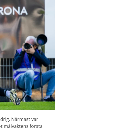
ldrig. Närmast var
mot målvaktens första