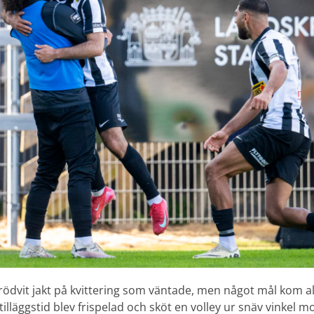
 rödvit jakt på kvittering som väntade, men något mål kom a
tilläggstid blev frispelad och sköt en volley ur snäv vinkel 