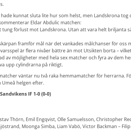
s.
hade kunnat sluta lite hur som helst, men Landskrona tog
 kommenterar Eldar Abdulic matchen:
 tung förlust mot Landskrona. Utan att vara helt briljanta s
a skärpan framför mål när det vankades målchanser för oss m
varsspel är flera nivåer bättre än mot Utsikten borta – vilket 
ad av möjligheter med hela sex matcher och fyra av dem he
va upp cylindrarna på riktigt.
amatcher väntar nu två raka hemmamatcher för herrarna. Fö
 Umeå helgen efter.
andvikens IF 1-0 (0-0)
stav Thörn, Emil Engqvist, Olle Samuelsson, Christopher Re
jöstrand, Moonga Simba, Liam Vabö, Victor Backman – Filip