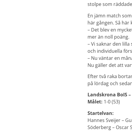
stolpe som räddade
En jämn match som 
här gången. Så här
– Det blev en mycket
mer än noll poäng.
– Vi saknar den lill
och individuella förs
– Nu väntar en mån
Nu gäller det att var
Efter två raka bort
på lördag och sedan
Landskrona BoIS – S
Målet:
1-0 (53)
Startelvan:
Hannes Sveijer – Gu
Söderberg – Oscar S