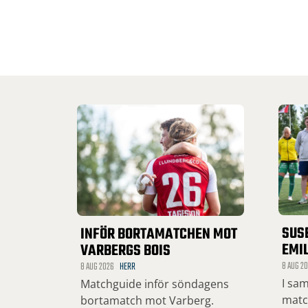
SUS
INFÖR BORTAMATCHEN MOT
EMIL
VARBERGS BOIS
8 AUG 2
8 AUG 2026
HERR
I sa
Matchguide inför söndagens
matc
bortamatch mot Varberg.