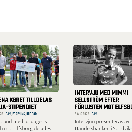
INTERVJU MED MIMMI
SELLSTRÖM EFTER
ENA KBRET TILLDELAS
FÖRLUSTEN MOT ELFSB
IA-STIPENDIET
8 AUG 2026
DAM
026
DAM
,
FÖRENING
,
UNGDOM
Intervjun presenteras av
mband med lördagens
Handelsbanken i Sandvik
h mot Elfsborg delades