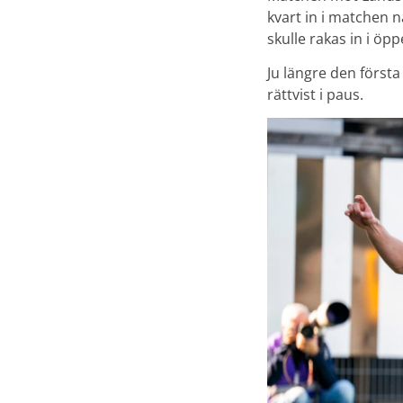
kvart in i matchen 
skulle rakas in i öpp
Ju längre den först
rättvist i paus.