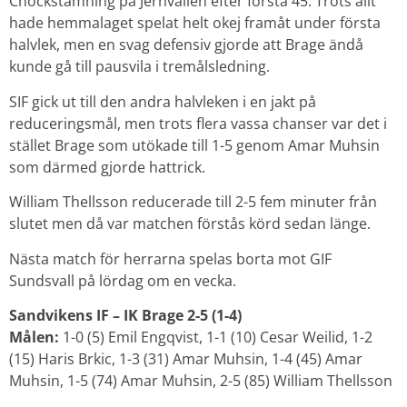
Chockstämning på Jernvallen efter första 45. Trots allt
hade hemmalaget spelat helt okej framåt under första
halvlek, men en svag defensiv gjorde att Brage ändå
kunde gå till pausvila i tremålsledning.
SIF gick ut till den andra halvleken i en jakt på
reduceringsmål, men trots flera vassa chanser var det i
stället Brage som utökade till 1-5 genom Amar Muhsin
som därmed gjorde hattrick.
William Thellsson reducerade till 2-5 fem minuter från
slutet men då var matchen förstås körd sedan länge.
Nästa match för herrarna spelas borta mot GIF
Sundsvall på lördag om en vecka.
Sandvikens IF – IK Brage 2-5 (1-4)
Målen:
1-0 (5) Emil Engqvist, 1-1 (10) Cesar Weilid, 1-2
(15) Haris Brkic, 1-3 (31) Amar Muhsin, 1-4 (45) Amar
Muhsin, 1-5 (74) Amar Muhsin, 2-5 (85) William Thellsson