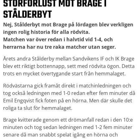
STORFÖRLUST MOT BRAGE I
STÅLDERBYT
Nej, Stålderbyt mot Brage på lördagen blev verkligen
ingen rolig historia för alla rödvita.
Matchen var över redan i halvtid vid 1-4, och
herrarna har nu tre raka matcher utan seger.
Årets andra Stålderby mellan Sandvikens IF och IK Brage
blev ett riktigt bottennapp, sett med rödvita ögon. Detta
trots en mycket övertygande start från hemmalaget.
Rödvästarna gick framåt direkt i matchinledningen och
tog också ledningen med 1-0 redan efter fem minuter då
Emil Engqvist fick foten på en hörna. Men där skulle det
roliga ta slut för hemmalaget.
Brage kvitterade genom ett drömanfall redan i den 10:e
minuten och tog sedan ledningen med 1-2 fem minuter
senare då man snabbt spelat igång en hörna och