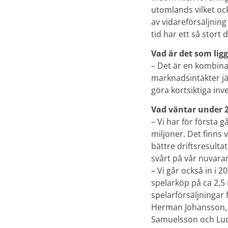
utomlands vilket oc
av vidareförsäljning 
tid har ett så stor
Vad är det som lig
– Det är en kombinat
marknadsintäkter jä
göra kortsiktiga inv
Vad väntar under 
– Vi har för första 
miljoner. Det finns 
bättre driftsresulta
svårt på vår nuvara
– Vi går också in i
spelarköp på ca 2,5 
spelarförsäljningar 
Herman Johansson, 
Samuelsson och Lud