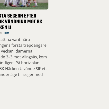
STA SEGERN EFTER
RK VÄNDNING MOT BK
KEN U
26
DAM
 att ha varit nära
ngens första trepoängare
a veckan, damerna
ade 3–3 mot Alingsås, kom
ntligen. På bortaplan
BK Häcken U vände SIF ett
nderläge till seger med