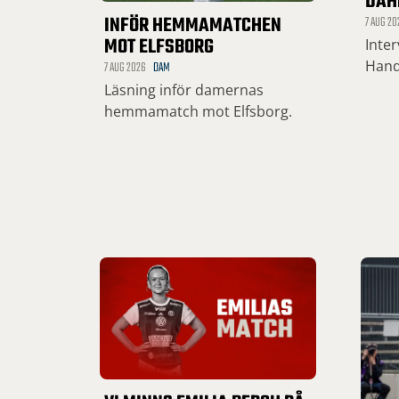
DAH
INFÖR HEMMAMATCHEN
7 AUG 20
MOT ELFSBORG
Inte
Hand
7 AUG 2026
DAM
Läsning inför damernas
hemmamatch mot Elfsborg.