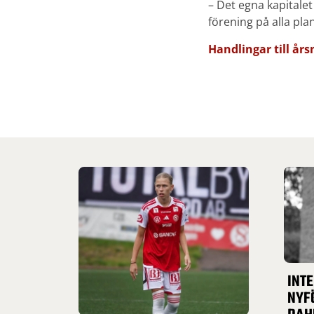
– Det egna kapitalet
förening på alla pl
Handlingar till år
INT
NYF