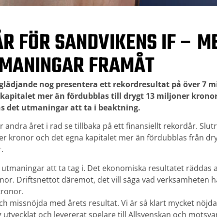
R FÖR SANDVIKENS IF – M
TMANINGAR FRAMÅT
glädjande nog presentera ett rekordresultat på över 7 mi
kapitalet mer än fördubblas till drygt 13 miljoner kronor
s det utmaningar att ta i beaktning.
 andra året i rad se tillbaka på ett finansiellt rekordår. Slut
er kronor och det egna kapitalet mer än fördubblas från dryg
.
 utmaningar att ta tag i. Det ekonomiska resultatet räddas a
nor. Driftsnettot däremot, det vill säga vad verksamheten ha
kronor.
ch missnöjda med årets resultat. Vi är så klart mycket nöjda
g utvecklat och levererat spelare till Allsvenskan och motsv