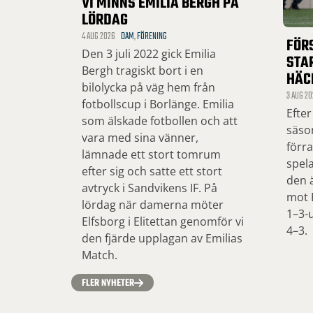
VI MINNS EMILIA BERGH PÅ
LÖRDAG
4 AUG 2026
DAM
,
FÖRENING
FÖR
Den 3 juli 2022 gick Emilia
STA
Bergh tragiskt bort i en
HÄC
bilolycka på väg hem från
3 AUG 20
fotbollscup i Borlänge. Emilia
Efter
som älskade fotbollen och att
säso
vara med sina vänner,
förr
lämnade ett stort tomrum
spel
efter sig och satte ett stort
den ä
avtryck i Sandvikens IF. På
mot 
lördag när damerna möter
1–3-u
Elfsborg i Elitettan genomför vi
4–3.
den fjärde upplagan av Emilias
Match.
FLER NYHETER