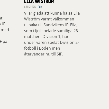
ELLA WISTRÖM
4 AUG 2026
DAM
Vi är glada att kunna hälsa Ella
mt
Wiström varmt välkommen
 IF.
tillbaka till Sandvikens IF. Ella,
, med
som i fjol spelade samtliga 26
matcher i Division 1, har
IF på
under våren spelat Division 2-
fotboll i Boden men
återvänder nu till SIF.