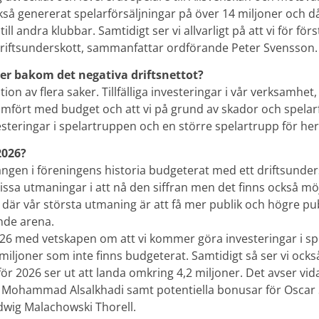
kså genererat spelarförsäljningar på över 14 miljoner och då
till andra klubbar. Samtidigt ser vi allvarligt på att vi för f
t driftsunderskott, sammanfattar ordförande Peter Svensson.
ger bakom det negativa driftsnettot?
ion av flera saker. Tillfälliga investeringar i vår verksamhe
mfört med budget och att vi på grund av skador och spelarf
esteringar i spelartruppen och en större spelartrupp för he
2026?
gången i föreningens historia budgeterat med ett driftsunders
vissa utmaningar i att nå den siffran men det finns också möj
t där vår största utmaning är att få mer publik och högre publ
nde arena.
 2026 med vetskapen om att vi kommer göra investeringar i 
miljoner som inte finns budgeterat. Samtidigt så ser vi ock
för 2026 ser ut att landa omkring 4,2 miljoner. Det avser vid
Mohammad Alsalkhadi samt potentiella bonusar för Oscar S
wig Malachowski Thorell.