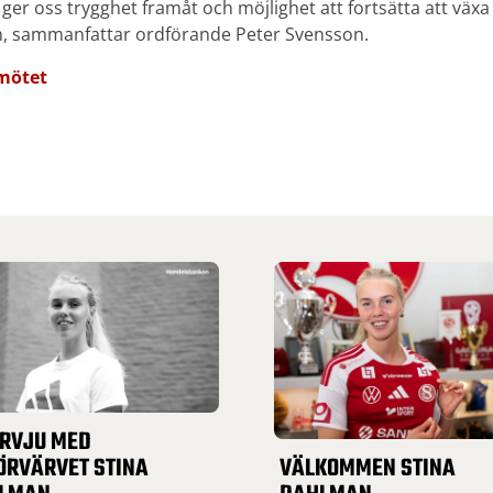
 ger oss trygghet framåt och möjlighet att fortsätta att väx
an, sammanfattar ordförande Peter Svensson.
smötet
ERVJU MED
ÖRVÄRVET STINA
VÄLKOMMEN STINA