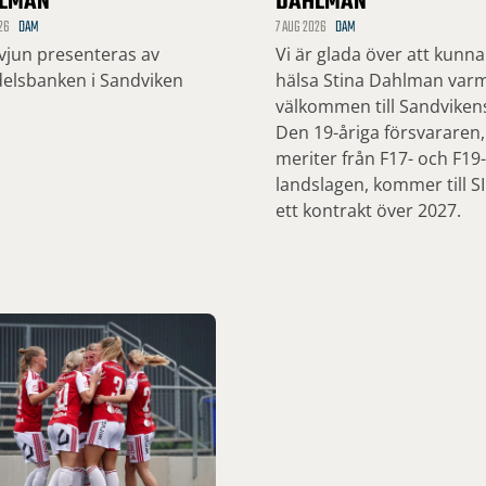
LMAN
DAHLMAN
26
DAM
7 AUG 2026
DAM
rvjun presenteras av
Vi är glada över att kunna
elsbanken i Sandviken
hälsa Stina Dahlman var
välkommen till Sandvikens
Den 19-åriga försvararen
meriter från F17- och F19-
landslagen, kommer till S
ett kontrakt över 2027.