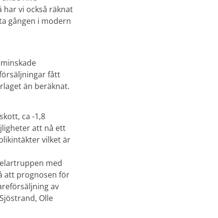
 har vi också räknat
örsta gången i modern
t, minskade
örsäljningar fått
rrlaget än beräknat.
kott, ca -1,8
ligheter att nå ett
ikintäkter vilket är
spelartruppen med
så att prognosen för
areförsäljning av
jöstrand, Olle