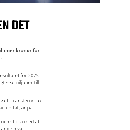
EN DET
ljoner kronor för
.
resultatet för 2025
t sex miljoner till
v ett transfernetto
r kostat, är på
 och stolta med att
arande nivå