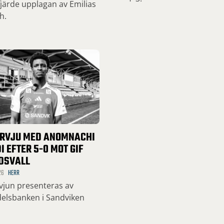
järde upplagan av Emilias
h.
ERVJU MED ANOMNACHI
I EFTER 5-0 MOT GIF
DSVALL
26
HERR
rvjun presenteras av
elsbanken i Sandviken