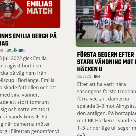
INNS EMILIA BERGH PÅ
DAG
26
DAM
,
FÖRENING
FÖRSTA SEGERN EFTER
 juli 2022 gick Emilia
STARK VÄNDNING MOT 
 tragiskt bort i en
HÄCKEN U
ycka på väg hem från
3 AUG 2026
DAM
llscup i Borlänge. Emilia
Efter att ha varit nära
lskade fotbollen och att
säsongens första trepoä
 med sina vänner,
förra veckan, damerna
ade ett stort tomrum
spelade 3–3 mot Alingsås
 sig och satte ett stort
den äntligen. På bortapla
ck i Sandvikens IF. På
mot BK Häcken U vände SI
ag när damerna möter
1–3-underläge till seger 
org i Elitettan genomför vi
4–3.