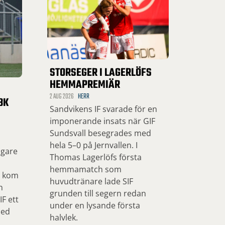
STORSEGER I LAGERLÖFS
HEMMAPREMIÄR
2 AUG 2026
HERR
BK
Sandvikens IF svarade för en
imponerande insats när GIF
Sundsvall besegrades med
hela 5–0 på Jernvallen. I
ngare
Thomas Lagerlöfs första
hemmamatch som
, kom
huvudtränare lade SIF
n
grunden till segern redan
F ett
under en lysande första
med
halvlek.