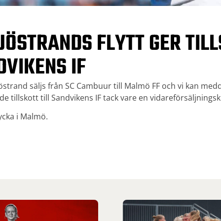
JÖSTRANDS FLYTT GER TIL
DVIKENS IF
östrand säljs från SC Cambuur till Malmö FF och vi kan medd
 tillskott till Sandvikens IF tack vare en vidareförsäljningsk
lycka i Malmö.