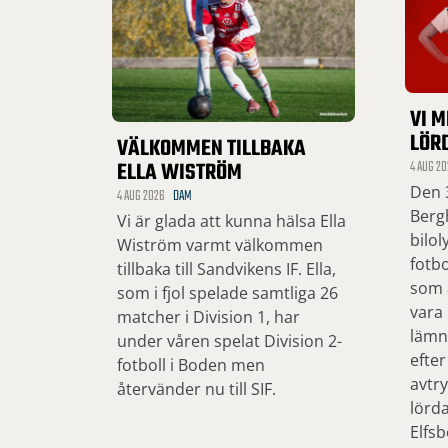
VI M
LÖR
VÄLKOMMEN TILLBAKA
ELLA WISTRÖM
4 AUG 20
Den 3
4 AUG 2026
DAM
Bergh
Vi är glada att kunna hälsa Ella
bilol
Wiström varmt välkommen
fotbo
tillbaka till Sandvikens IF. Ella,
som ä
som i fjol spelade samtliga 26
vara
matcher i Division 1, har
lämn
under våren spelat Division 2-
efter
fotboll i Boden men
avtry
återvänder nu till SIF.
lörd
Elfsb