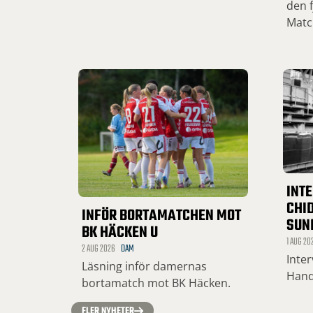
den f
Matc
INT
CHID
INFÖR BORTAMATCHEN MOT
SUN
BK HÄCKEN U
1 AUG 20
2 AUG 2026
DAM
Inte
Läsning inför damernas
Hand
bortamatch mot BK Häcken.
FLER NYHETER