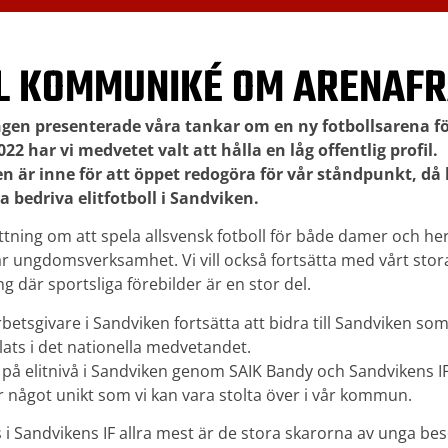
LL KOMMUNIKÉ OM ARENAF
ången presenterade våra tankar om en ny fotbollsarena
022 har vi medvetet valt att hålla en låg offentlig profil.
en är inne för att öppet redogöra för vår ståndpunkt, då 
 bedriva elitfotboll i Sandviken.
ttning om att spela allsvensk fotboll för både damer och he
år ungdomsverksamhet. Vi vill också fortsätta med vårt stor
där sportsliga förebilder är en stor del.
arbetsgivare i Sandviken fortsätta att bidra till Sandviken so
lats i det nationella medvetandet.
tt på elitnivå i Sandviken genom SAIK Bandy och Sandvikens 
r något unikt som vi kan vara stolta över i vår kommun.
i Sandvikens IF allra mest är de stora skarorna av unga be