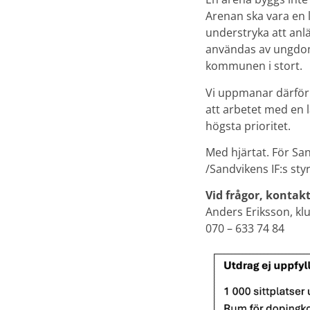
Arenan ska vara en l
understryka att anl
användas av ungdoms
kommunen i stort.
Vi uppmanar därför t
att arbetet med en 
högsta prioritet.
Med hjärtat. För Sa
/Sandvikens IF:s sty
Vid frågor, kontak
Anders Eriksson, kl
070 – 633 74 84