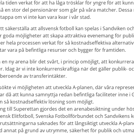
la tiden verkat för att ha låga trösklar för yngre för att kun
så en stor del pensionärer som går på våra matcher. Dessa
 tappa om vi inte kan vara kvar i vår stad.
att säkerställa att allsvensk fotboll kan spelas i Sandviken oc
 goda möjligheter att skapa attraktiva evenemang för publi
er hela processen verkat för så kostnadseffektiva alternati
ar vara på befintliga resurser och bygger för framtiden.
n en ny arena blir det svårt, i princip omöjligt, att konkurre
er. Idag är vi inte konkurrenskraftiga när det gäller publik- 
t beroende av transferintäkter.
ökte vi möjligheten att utveckla A-planen, där våra represe
ar då att kunna samnyttja redan befintliga faciliteter inne 
n så kostnadseffektiv lösning som möjligt.
ng till Superettan gjordes det en arenabesiktning under hö
ensk Elitfotboll, Svenska Fotbollförbundet och Sandvikens
rutsättningarna saknades för att långsiktigt utveckla A-plane
and annat på grund av utrymme, säkerhet för publik och utm