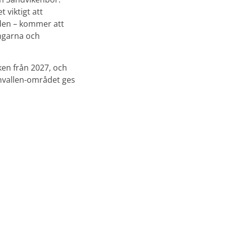
 viktigt att
iden – kommer att
ingarna och
ken från 2027, och
rnvallen-området ges