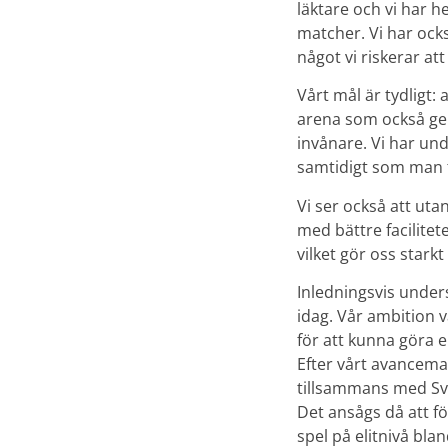
läktare och vi har he
matcher. Vi har ock
något vi riskerar att
Vårt mål är tydligt: 
arena som också ger
invånare. Vi har und
samtidigt som man t
Vi ser också att uta
med bättre facilitet
vilket gör oss stark
Inledningsvis unders
idag. Vår ambition v
för att kunna göra e
Efter vårt avancema
tillsammans med Sv
Det ansågs då att fö
spel på elitnivå bl