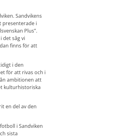
ndviken. Sandvikens
 presenterade i
lsvenskan Plus”.
 det såg vi
dan finns för att
idigt i den
t för att rivas och i
från ambitionen att
t kulturhistoriska
rit en del av den
tfotboll i Sandviken
ch sista