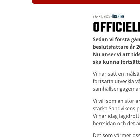
2 APRIL, 2026
FÖRENING
OFFICIE
Sedan vi första g
beslutsfattare år 2
Nu anser vi att tid
ska kunna fortsätta
Vi har satt en målsä
fortsätta utveckla v
samhällsengagemang 
Vi vill som en stor 
stärka Sandvikens p
Vi har idag lagidro
herrsidan och det ä
Det som värmer oss 