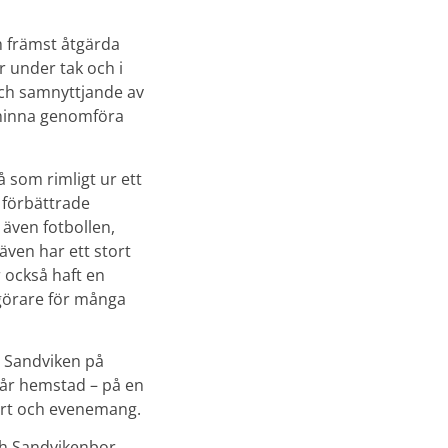
ch främst åtgärda
r under tak och i
 och samnyttjande av
t hinna genomföra
å som rimligt ur ett
 förbättrade
även fotbollen,
ven har ett stort
 också haft en
görare för många
t Sandviken på
 vår hemstad – på en
ort och evenemang.
ch Sandvikenbor.