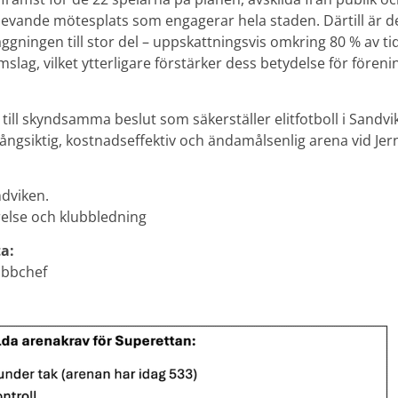
evande mötesplats som engagerar hela staden. Därtill är det
äggningen till stor del – uppskattningsvis omkring 80 % av t
lag, vilket ytterligare förstärker dess betydelse för fören
ill skyndsamma beslut som säkerställer elitfotboll i Sandvi
långsiktig, kostnadseffektiv och ändamålsenlig arena vid Je
ndviken.
relse och klubbledning
ta:
ubbchef