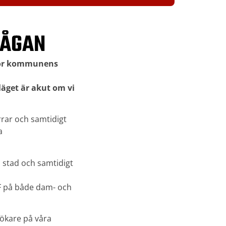
RÅGAN
 för kommunens
läget är akut om vi
rrar och samtidigt
a
m stad och samtidigt
IF på både dam- och
sökare på våra