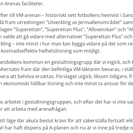
 Arenas faciliteter.
fter till VM-arenan – historiskt sett fotbollens hemvist i Sa
 fram utredningen ”Utveckling av Jernvallenområdet” samt
agen ”Superettan”, ”Superettan Plus”, ”Allsvenskan” och ”Al
alde att gå vidare med alternativet ”Superettan Plus” och i
eckling – inte minst i hur man kan bygga vidare på det som re
 kostnadseffektiv helhetslösning som möjligt.
Sandvikens kommun en gestaltningsgrupp där vi ingick, och t
ternativ fram där den befintliga VM-läktaren bevaras, i ställe
kera att behöva ersättas. Förslaget utgick, liksom tidigare, 
h ekonomiskt hållbar lösning och inte minst ta ansvar för de
s arbetet i gestaltningsgruppen, och efter det har vi inte va
r att arbeta med arenafrågan.
ett läge där akuta beslut krävs för att säkerställa fortsatt eli
i har haft dispens på A-planen och nu är vi inne på tredje o