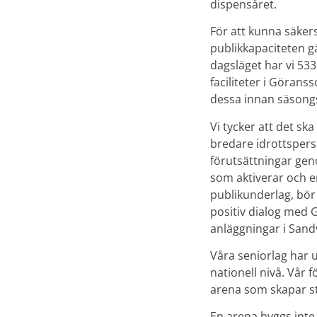
dispensåret.
För att kunna säkers
publikkapaciteten gä
dagsläget har vi 533
faciliteter i Göran
dessa innan säsongs
Vi tycker att det sk
bredare idrottspers
förutsättningar gen
som aktiverar och 
publikunderlag, bör
positiv dialog med 
anläggningar i San
Våra seniorlag har 
nationell nivå. Vår 
arena som skapar s
En arena byggs inte