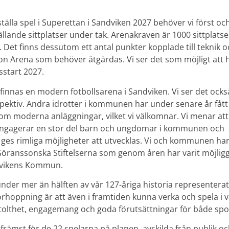
tälla spel i Superettan i Sandviken 2027 behöver vi först o
llande sittplatser under tak. Arenakraven är 1000 sittplatse
. Det finns dessutom ett antal punkter kopplade till teknik
sson Arena som behöver åtgärdas. Vi ser det som möjligt at
start 2027.
a finnas en modern fotbollsarena i Sandviken. Vi ser det ocks
pektiv. Andra idrotter i kommunen har under senare år fått
om moderna anläggningar, vilket vi välkomnar. Vi menar att 
engagerar en stor del barn och ungdomar i kommunen och ä
 ges rimliga möjligheter att utvecklas. Vi och kommunen har
Göranssonska Stiftelserna som genom åren har varit möjlig
dvikens Kommun.
under mer än hälften av vår 127-åriga historia representera
förhoppning är att även i framtiden kunna verka och spela i
tolthet, engagemang och goda förutsättningar för både sp
 främst för de 22 spelarna på planen, avskilda från publik o