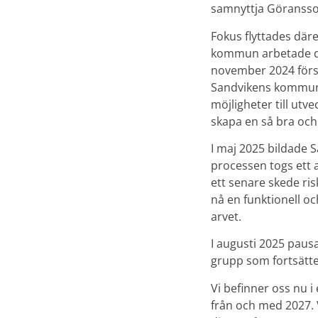
samnyttja Göransson
Fokus flyttades däre
kommun arbetade då
november 2024 försl
Sandvikens kommun v
möjligheter till utv
skapa en så bra och
I maj 2025 bildade 
processen togs ett al
ett senare skede ris
nå en funktionell oc
arvet.
I augusti 2025 pausa
grupp som fortsätte
Vi befinner oss nu i 
från och med 2027. V