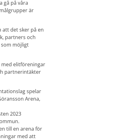
na gå på våra
 målgrupper är
h att det sker på en
k, partners och
v som möjligt
ra med elitföreningar
och partnerintäkter
ntationslag spelar
i Göransson Arena,
sten 2023
 kommun.
n till en arena för
aningar med att