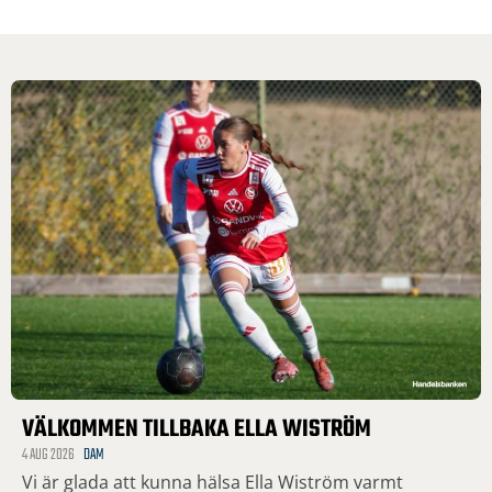
VÄLKOMMEN TILLBAKA ELLA WISTRÖM
4 AUG 2026
DAM
Vi är glada att kunna hälsa Ella Wiström varmt