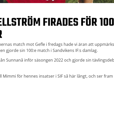
ELLSTRÖM FIRADES FÖR 10
R
rnas match mot Gefle i fredags hade vi äran att uppmä
en gjorde sin 100:e match i Sandvikens IF:s damlag.
från Sunnanå inför säsongen 2022 och gjorde sin tävlings
till Mimmi för hennes insatser i SIF så här långt, och ser fr