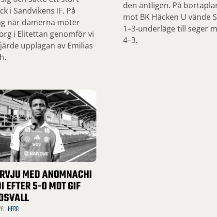
den äntligen. På bortapla
ck i Sandvikens IF. På
mot BK Häcken U vände SI
ag när damerna möter
1–3-underläge till seger 
org i Elitettan genomför vi
4–3.
järde upplagan av Emilias
h.
ERVJU MED ANOMNACHI
I EFTER 5-0 MOT GIF
DSVALL
26
HERR