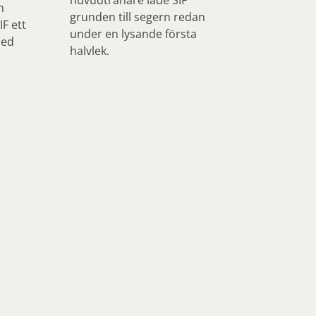
n
grunden till segern redan
F ett
under en lysande första
med
halvlek.