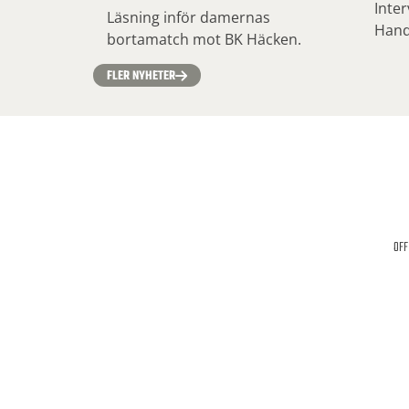
Inte
Läsning inför damernas
Hand
bortamatch mot BK Häcken.
FLER NYHETER
OFF