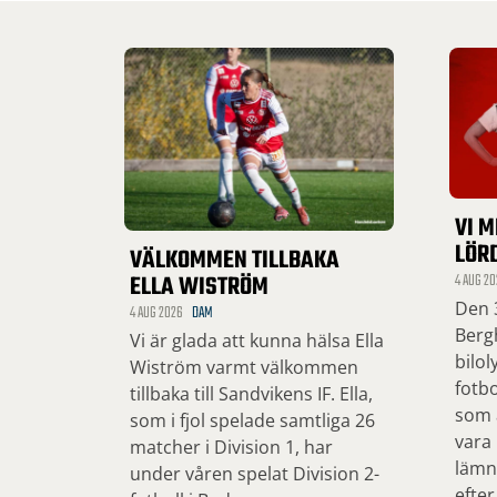
VI M
LÖR
VÄLKOMMEN TILLBAKA
ELLA WISTRÖM
4 AUG 20
Den 3
4 AUG 2026
DAM
Bergh
Vi är glada att kunna hälsa Ella
bilol
Wiström varmt välkommen
fotbo
tillbaka till Sandvikens IF. Ella,
som ä
som i fjol spelade samtliga 26
vara
matcher i Division 1, har
lämn
under våren spelat Division 2-
efter