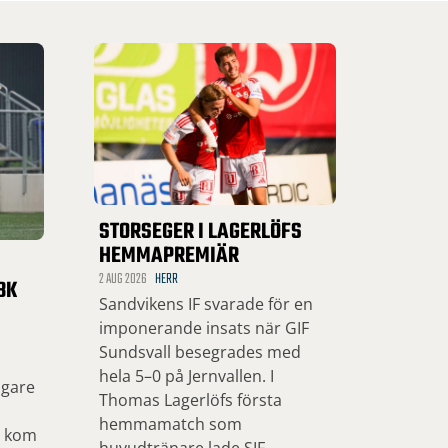
STORSEGER I LAGERLÖFS
HEMMAPREMIÄR
2 AUG 2026
HERR
BK
Sandvikens IF svarade för en
imponerande insats när GIF
Sundsvall besegrades med
hela 5–0 på Jernvallen. I
ngare
Thomas Lagerlöfs första
hemmamatch som
, kom
huvudtränare lade SIF