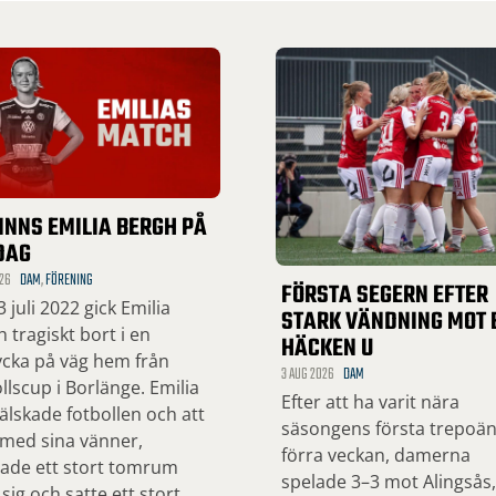
INNS EMILIA BERGH PÅ
DAG
26
DAM
,
FÖRENING
FÖRSTA SEGERN EFTER
 juli 2022 gick Emilia
STARK VÄNDNING MOT 
 tragiskt bort i en
HÄCKEN U
ycka på väg hem från
3 AUG 2026
DAM
llscup i Borlänge. Emilia
Efter att ha varit nära
lskade fotbollen och att
säsongens första trepoä
 med sina vänner,
förra veckan, damerna
ade ett stort tomrum
spelade 3–3 mot Alingsås
 sig och satte ett stort