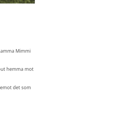
0
rksamma Mimmi
debut hemma mot
am emot det som