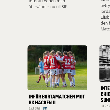
fotboll i Boden men
avtry
återvänder nu till SIF.
lörd
Elfsb
den f
Matc
INT
CHID
INFÖR BORTAMATCHEN MOT
SUN
BK HÄCKEN U
1 AUG 20
2 AUG 2026
DAM