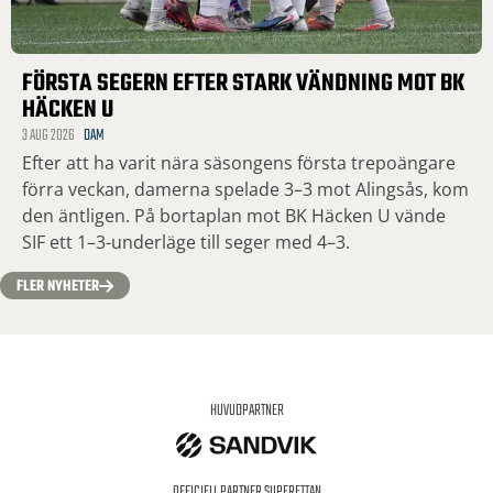
FÖRSTA SEGERN EFTER STARK VÄNDNING MOT BK
HÄCKEN U
3 AUG 2026
DAM
Efter att ha varit nära säsongens första trepoängare
förra veckan, damerna spelade 3–3 mot Alingsås, kom
den äntligen. På bortaplan mot BK Häcken U vände
SIF ett 1–3-underläge till seger med 4–3.
FLER NYHETER
HUVUDPARTNER
OFFICIELL PARTNER SUPERETTAN