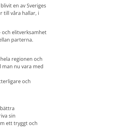
livit en av Sveriges
ll våra hallar, i
- och elitverksamhet
llan parterna.
h hela regionen och
ll man nu vara med
tterligare och
rbättra
iva sin
m ett tryggt och