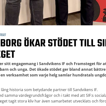
TEGET
BORG ÖKAR STÖDET TILL SI
GET
er sitt engagemang i Sandvikens IF och Framsteget för at
r barn och unga. Det ökade stödet ger bland annat bättre
– en verksamhet som varje helg samlar hundratals ungd
lång historia som betydande partner till Sandvikens IF.
d samma värdegrundsfrågor och i takt med att SIF:s socia
get tagit stora kliv har även samarbetet utvecklats och för