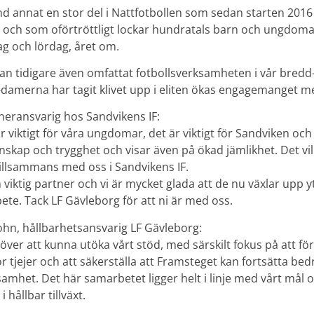
d annat en stor del i Nattfotbollen som sedan starten 2016 b
och som oförtröttligt lockar hundratals barn och ungdomar ti
dag och lördag, året om.
n tidigare även omfattat fotbollsverksamheten i vår bredd
-damerna har tagit klivet upp i eliten ökas engagemanget me
tneransvarig hos Sandvikens IF:
är viktigt för våra ungdomar, det är viktigt för Sandviken oc
skap och trygghet och visar även på ökad jämlikhet. Det vi
tillsammans med oss i Sandvikens IF.
 viktig partner och vi är mycket glada att de nu växlar upp y
rbete. Tack LF Gävleborg för att ni är med oss.
hn, hållbarhetsansvarig LF Gävleborg:
a över att kunna utöka vårt stöd, med särskilt fokus på att fö
r tjejer och att säkerställa att Framsteget kan fortsätta bedr
amhet. Det här samarbetet ligger helt i linje med vårt mål o
 hållbar tillväxt.