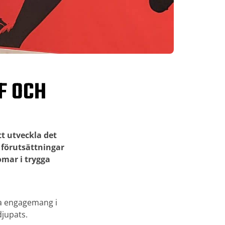
F OCH
t utveckla det
 förutsättningar
omar i trygga
la engagemang i
djupats.