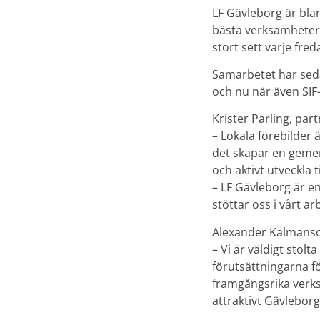
LF Gävleborg är blan
bästa verksamheter 
stort sett varje fre
Samarbetet har seda
och nu när även SIF
Krister Parling, par
– Lokala förebilder 
det skapar en gemen
och aktivt utveckla 
– LF Gävleborg är en
stöttar oss i vårt a
Alexander Kalmanso
– Vi är väldigt stolt
förutsättningarna fö
framgångsrika verks
attraktivt Gävleborg i