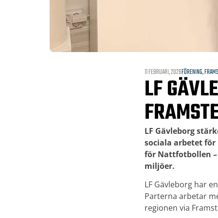
11 FEBRUARI, 2026
FÖRENING
,
FRAMS
LF GÄVLE
FRAMSTE
LF Gävleborg stärk
sociala arbetet fö
för Nattfotbollen 
miljöer.
LF Gävleborg har en 
Parterna arbetar me
regionen via Framste