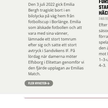
FÖR
Den 3 juli 2022 gick Emilia
STA
Bergh tragiskt bort i en
HÄC
bilolycka på väg hem från
3 AUG 20
fotbollscup i Borlänge. Emilia
Efter
som älskade fotbollen och att
säso
vara med sina vänner,
förr
lämnade ett stort tomrum
spel
efter sig och satte ett stort
den ä
avtryck i Sandvikens IF. På
mot 
lördag när damerna möter
1–3-u
Elfsborg i Elitettan genomför vi
4–3.
den fjärde upplagan av Emilias
Match.
FLER NYHETER