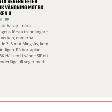
STA SEGERN EFTER
RK VÄNDNING MOT BK
KEN U
26
DAM
 att ha varit nära
ngens första trepoängare
a veckan, damerna
ade 3–3 mot Alingsås, kom
ntligen. På bortaplan
BK Häcken U vände SIF ett
nderläge till seger med