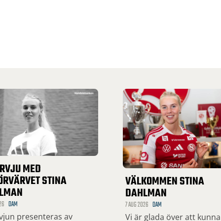
ERVJU MED
ÖRVÄRVET STINA
VÄLKOMMEN STINA
LMAN
DAHLMAN
26
DAM
7 AUG 2026
DAM
rvjun presenteras av
Vi är glada över att kunna