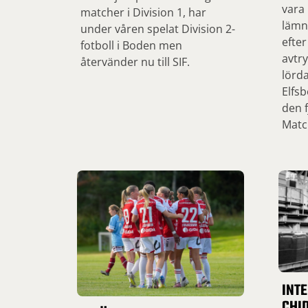
vara
matcher i Division 1, har
lämn
under våren spelat Division 2-
efter
fotboll i Boden men
avtry
återvänder nu till SIF.
lörd
Elfsb
den f
Matc
INT
CHID