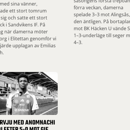
säsongens första trepoä
 med sina vänner,
förra veckan, damerna
ade ett stort tomrum
spelade 3–3 mot Alingsås
 sig och satte ett stort
den äntligen. På bortapla
ck i Sandvikens IF. På
mot BK Häcken U vände SI
ag när damerna möter
1–3-underläge till seger 
org i Elitettan genomför vi
4–3.
järde upplagan av Emilias
h.
ERVJU MED ANOMNACHI
I EFTER 5-0 MOT GIF