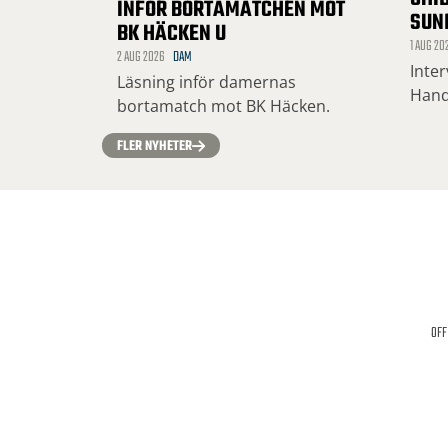
INFÖR BORTAMATCHEN MOT
SUN
BK HÄCKEN U
1 AUG 20
2 AUG 2026
DAM
Inte
Läsning inför damernas
Hand
bortamatch mot BK Häcken.
FLER NYHETER
OFF