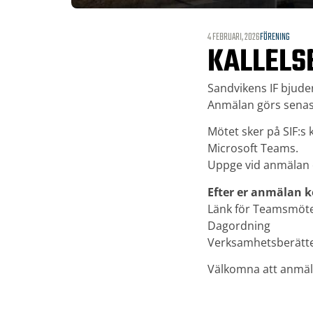
4 FEBRUARI, 2026
FÖRENING
KALLELS
Sandvikens IF bjuder
Anmälan görs senast
Mötet sker på SIF:s 
Microsoft Teams.
Uppge vid anmälan om
Efter er anmälan k
Länk för Teamsmöt
Dagordning
Verksamhetsberättel
Välkomna att anmäl