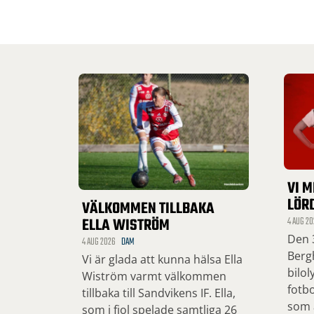
VI M
LÖR
VÄLKOMMEN TILLBAKA
ELLA WISTRÖM
4 AUG 20
Den 3
4 AUG 2026
DAM
Bergh
Vi är glada att kunna hälsa Ella
bilol
Wiström varmt välkommen
fotbo
tillbaka till Sandvikens IF. Ella,
som ä
som i fjol spelade samtliga 26