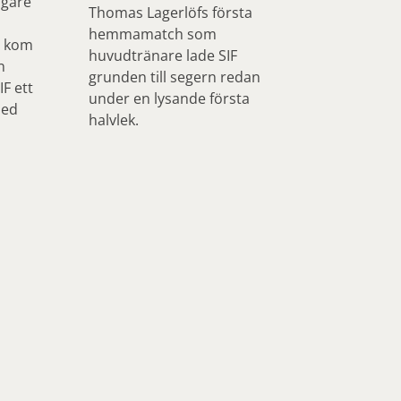
ngare
Thomas Lagerlöfs första
hemmamatch som
, kom
huvudtränare lade SIF
n
grunden till segern redan
F ett
under en lysande första
med
halvlek.