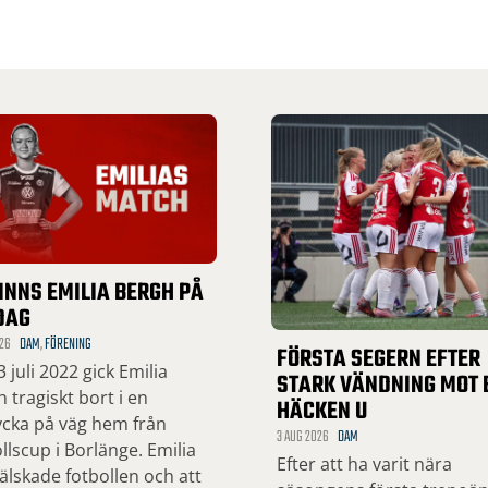
INNS EMILIA BERGH PÅ
DAG
26
DAM
,
FÖRENING
FÖRSTA SEGERN EFTER
 juli 2022 gick Emilia
STARK VÄNDNING MOT 
 tragiskt bort i en
HÄCKEN U
ycka på väg hem från
3 AUG 2026
DAM
llscup i Borlänge. Emilia
Efter att ha varit nära
lskade fotbollen och att