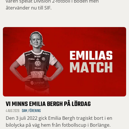
våren spelat Division 2-fotboll i Boden men
återvänder nu till SIF.
VI MINNS EMILIA BERGH PÅ LÖRDAG
4 AUG 2026
DAM
,
FÖRENING
Den 3 juli 2022 gick Emilia Bergh tragiskt bort i en
bilolycka på väg hem från fotbollscup i Borlänge.