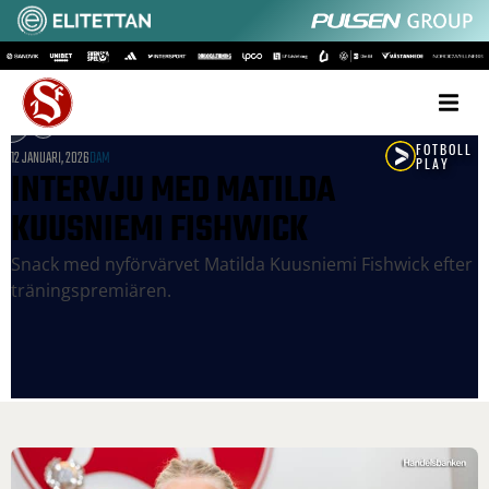
12 JANUARI, 2026
DAM
INTERVJU MED MATILDA
KUUSNIEMI FISHWICK
Snack med nyförvärvet Matilda Kuusniemi Fishwick efter
träningspremiären.