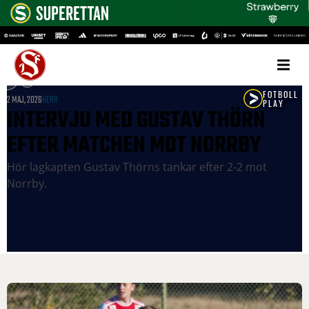
2 MAJ, 2026
HERR
INTERVJU MED GUSTAV THÖRN
EFTER MATCHEN MOT NORRBY
Hör lagkapten Gustav Thörns tankar efter 2-2 mot
Norrby.