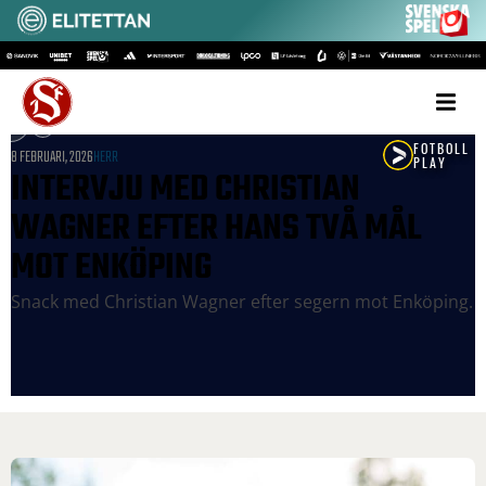
8 FEBRUARI, 2026
HERR
INTERVJU MED CHRISTIAN
WAGNER EFTER HANS TVÅ MÅL
MOT ENKÖPING
Snack med Christian Wagner efter segern mot Enköping.