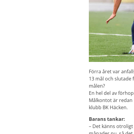
Förra året var anfa
13 mål och slutade f
målen?
En hel del av förho
Målkontot är redan 
klubb BK Häcken.
Barans tankar:
– Det känns otroligt
månader nu, så det ä