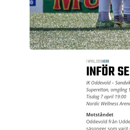
7 APRIL, 2026
HERR
INFÖR S
IK Oddevold – Sandvik
Superettan, omgång 
Tisdag 7 april 19:00
Nordic Wellness Aren
Motståndet
Oddevold från Uddev
säsonger som varit 