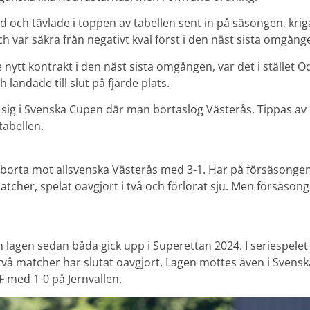
d och tävlade i toppen av tabellen sent in på säsongen, kri
 var säkra från negativt kval först i den näst sista omgång
ade nytt kontrakt i den näst sista omgången, var det i stället
 landade till slut på fjärde plats.
ån sig i Svenska Cupen där man bortaslog Västerås. Tippas a
 tabellen.
borta mot allsvenska Västerås med 3-1. Har på försäsongen
atcher, spelat oavgjort i två och förlorat sju. Men försäson
n lagen sedan båda gick upp i Superettan 2024. I seriespelet
vå matcher har slutat oavgjort. Lagen möttes även i Svens
F med 1-0 på Jernvallen.