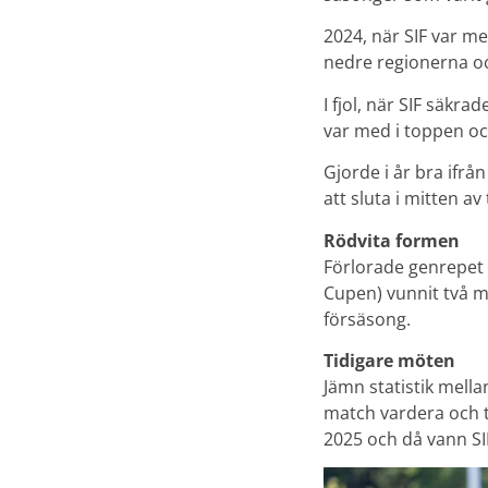
2024, när SIF var me
nedre regionerna och
I fjol, när SIF säkr
var med i toppen och
Gjorde i år bra ifr
att sluta i mitten av
Rödvita formen
Förlorade genrepet 
Cupen) vunnit två m
försäsong.
Tidigare möten
Jämn statistik mella
match vardera och t
2025 och då vann SI