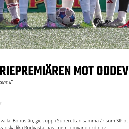
ERIEPREMIÄREN MOT ODDE
ens IF
1
a
alla, Bohuslän, gick upp i Superettan samma år som SIF och
ganska lika Rödvästarnas, men i omvänd ordning.