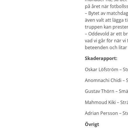
på året när fotbolls
– Bytet av matchdag 
även valt att lägga t
truppen kan prester
– Oddevold är ett br
vad vi går för när vi
beteenden och litar p
Skaderapport:
Oskar Löfström – Str
Anomnachi Chidi – St
Gustav Thörn – Smä
Mahmoud Kiki – Strä
Adrian Persson – St
Övrigt