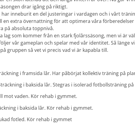
säsongen drar igång på riktigt.
har inneburit en del justeringar i vardagen och i vårt träni
ill en extra övernattning för att optimera våra förberedelser oc
a på absoluta toppnivå.
a lag som kommer från en stark fjolårssäsong, men vi är väl
 följer vår gameplan och spelar med vår identitet. Så länge vi 
å gruppen så vet vi precis vad vi är kapabla till.
äckning i framsida lår. Har påbörjat kollektiv träning på pl
räckning i baksida lår. Stegras i isolerad fotbollsträning på
ll mot vaden. Kör rehab i gymmet.
ckning i baksida lår. Kör rehab i gymmet.
ukad fotled. Kör rehab i gymmet