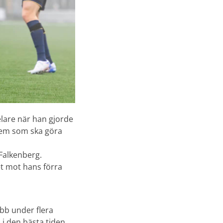
lare när han gjorde
r vem som ska göra
Falkenberg.
t mot hans förra
obb under flera
 i den bästa tiden