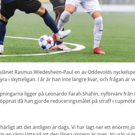
llslånet Rasmus Wiedesheim-Paul en av Oddevolds nyckelspe
yra i skytteligan. I år är han inte längre kvar, och frågan ä
ppningarna ligger på Leonardo Farah Shahin, nyförvärv från 
öppnat då han gjorde reduceringsmålet på straff i cupmöte
 härligt att det äntligen är dags. Vi har lagt ner ett enormt j
r en skön lättnad att den långa vintern är över. Nu går vi in