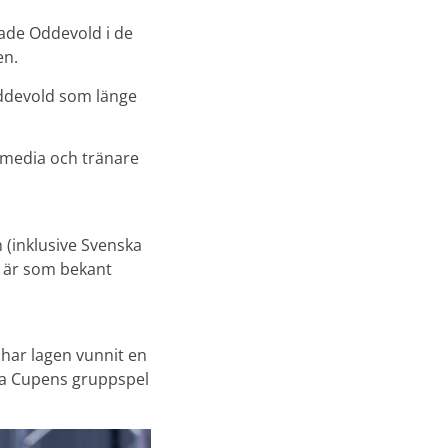
gade Oddevold i de
en.
 Oddevold som länge
v media och tränare
 (inklusive Svenska
g är som bekant
 har lagen vunnit en
ka Cupens gruppspel