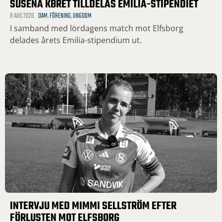
SUSENA KBRET TILLDELAS EMILIA-STIPENDIET
8 AUG 2026
DAM
,
FÖRENING
,
UNGDOM
I samband med lördagens match mot Elfsborg
delades årets Emilia-stipendium ut.
INTERVJU MED MIMMI SELLSTRÖM EFTER
FÖRLUSTEN MOT ELFSBORG