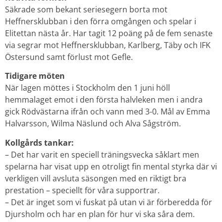
Säkrade som bekant seriesegern borta mot
Heffnersklubban i den förra omgången och spelar i
Elitettan nästa år. Har tagit 12 poäng på de fem senaste
via segrar mot Heffnersklubban, Karlberg, Täby och IFK
Östersund samt förlust mot Gefle.
Tidigare möten
När lagen möttes i Stockholm den 1 juni höll
hemmalaget emot i den första halvleken men i andra
gick Rödvästarna ifrån och vann med 3-0. Mål av Emma
Halvarsson, Wilma Näslund och Alva Sågström.
Kollgårds tankar:
– Det har varit en speciell träningsvecka såklart men
spelarna har visat upp en otroligt fin mental styrka där vi
verkligen vill avsluta säsongen med en riktigt bra
prestation – speciellt för våra supportrar.
– Det är inget som vi fuskat på utan vi är förberedda för
Djursholm och har en plan för hur vi ska såra dem.