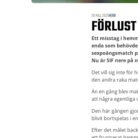
28 MAJ, 2025
HERR
FÖRLUST
Ett misstag i hemm
enda som behövdes 
sexpoängsmatch på
Nu är SIF nere på n
Det vill sig inte fö
den andra raka mat
Än en gång blev mat
att några egentliga
Den här gången gjor
blivit bortspelas i e
Efter det målet backa
ett frustrerat hemm