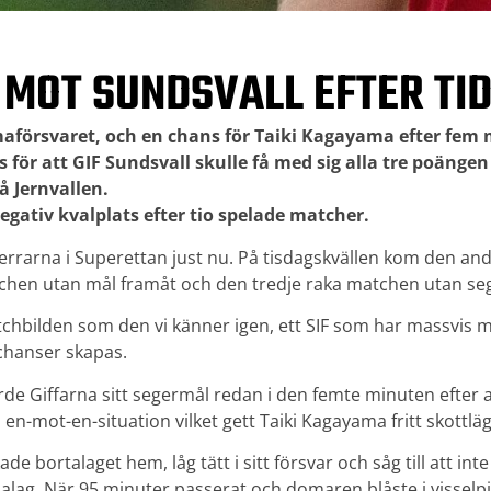
 MOT SUNDSVALL EFTER TID
aförsvaret, och en chans för Taiki Kagayama efter fem 
för att GIF Sundsvall skulle få med sig alla tre poängen
 Jernvallen.
egativ kvalplats efter tio spelade matcher.
r herrarna i Superettan just nu. På tisdagskvällen kom den and
chen utan mål framåt och den tredje raka matchen utan se
chbilden som den vi känner igen, ett SIF som har massvis 
 chanser skapas.
de Giffarna sitt segermål redan i den femte minuten efter 
n en-mot-en-situation vilket gett Taiki Kagayama fritt skottläg
de bortalaget hem, låg tätt i sitt försvar och såg till att in
alag. När 95 minuter passerat och domaren blåste i visselpi