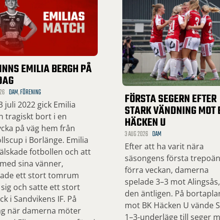
INNS EMILIA BERGH PÅ
DAG
26
DAM
,
FÖRENING
FÖRSTA SEGERN EFTER
 juli 2022 gick Emilia
STARK VÄNDNING MOT 
 tragiskt bort i en
HÄCKEN U
ycka på väg hem från
3 AUG 2026
DAM
llscup i Borlänge. Emilia
Efter att ha varit nära
lskade fotbollen och att
säsongens första trepoä
 med sina vänner,
förra veckan, damerna
ade ett stort tomrum
spelade 3–3 mot Alingsås
 sig och satte ett stort
den äntligen. På bortapla
ck i Sandvikens IF. På
mot BK Häcken U vände SI
ag när damerna möter
1–3-underläge till seger 