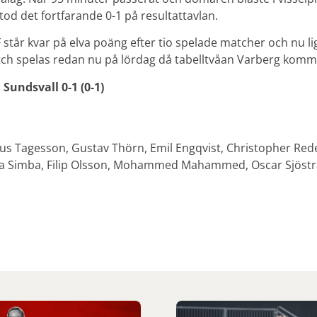
tod det fortfarande 0-1 på resultattavlan.
F står kvar på elva poäng efter tio spelade matcher och nu l
tch spelas redan nu på lördag då tabelltvåan Varberg kommer 
 Sundsvall 0-1 (0-1)
nus Tagesson, Gustav Thörn, Emil Engqvist, Christopher Red
 Simba, Filip Olsson, Mohammed Mahammed, Oscar Sjöstra