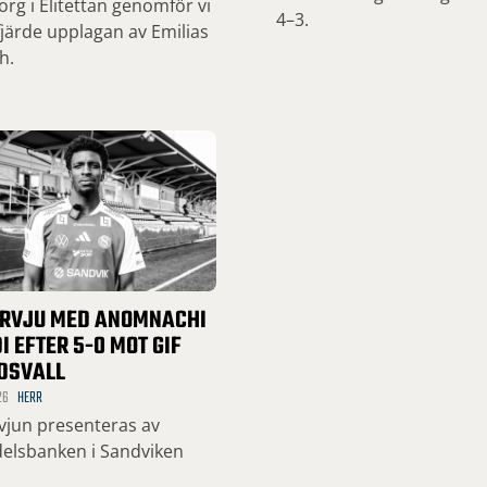
org i Elitettan genomför vi
4–3.
järde upplagan av Emilias
h.
ERVJU MED ANOMNACHI
I EFTER 5-0 MOT GIF
DSVALL
26
HERR
rvjun presenteras av
elsbanken i Sandviken