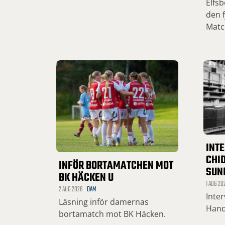
Elfsb
den f
Matc
INT
CHID
INFÖR BORTAMATCHEN MOT
SUN
BK HÄCKEN U
1 AUG 20
2 AUG 2026
DAM
Inte
Läsning inför damernas
Hand
bortamatch mot BK Häcken.