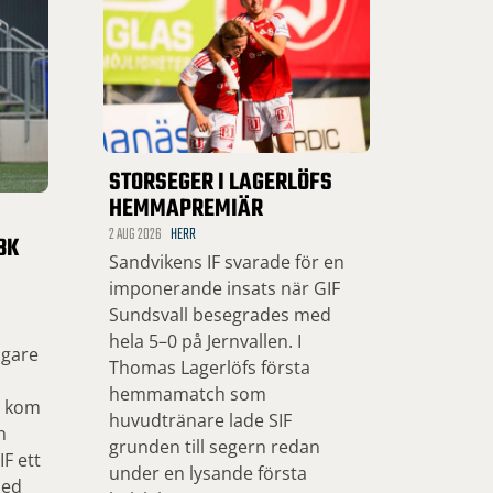
STORSEGER I LAGERLÖFS
HEMMAPREMIÄR
2 AUG 2026
HERR
BK
Sandvikens IF svarade för en
imponerande insats när GIF
Sundsvall besegrades med
hela 5–0 på Jernvallen. I
ngare
Thomas Lagerlöfs första
hemmamatch som
, kom
huvudtränare lade SIF
n
grunden till segern redan
F ett
under en lysande första
med