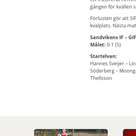
gången för kvällen s
Förlusten gör att SI
kvalplats. Nästa ma
Sandvikens IF – GIF
Målet:
0-1 (5)
Startelvan:
Hannes Sveijer – Li
Söderberg – Moonga
Thellsson