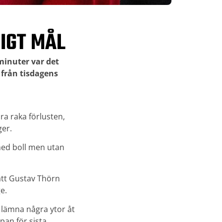
IGT MÅL
minuter var det
 från tisdagens
ra raka förlusten,
ger.
med boll men utan
att Gustav Thörn
e.
te lämna några ytor åt
pan för sista