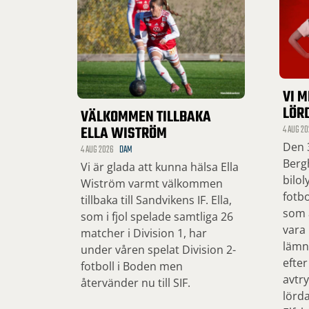
VI M
LÖR
VÄLKOMMEN TILLBAKA
ELLA WISTRÖM
4 AUG 20
Den 3
4 AUG 2026
DAM
Bergh
Vi är glada att kunna hälsa Ella
bilol
Wiström varmt välkommen
fotbo
tillbaka till Sandvikens IF. Ella,
som ä
som i fjol spelade samtliga 26
vara
matcher i Division 1, har
lämn
under våren spelat Division 2-
efter
fotboll i Boden men
avtry
återvänder nu till SIF.
lörd