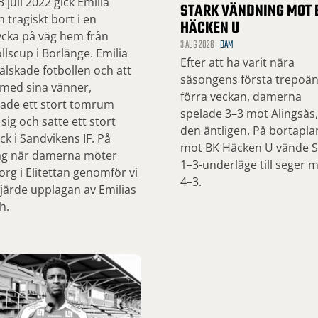
 juli 2022 gick Emilia
STARK VÄNDNING MOT 
 tragiskt bort i en
HÄCKEN U
ycka på väg hem från
3 AUG 2026
DAM
llscup i Borlänge. Emilia
Efter att ha varit nära
lskade fotbollen och att
säsongens första trepoä
 med sina vänner,
förra veckan, damerna
ade ett stort tomrum
spelade 3–3 mot Alingsås
 sig och satte ett stort
den äntligen. På bortapla
ck i Sandvikens IF. På
mot BK Häcken U vände SI
ag när damerna möter
1–3-underläge till seger 
org i Elitettan genomför vi
4–3.
järde upplagan av Emilias
h.