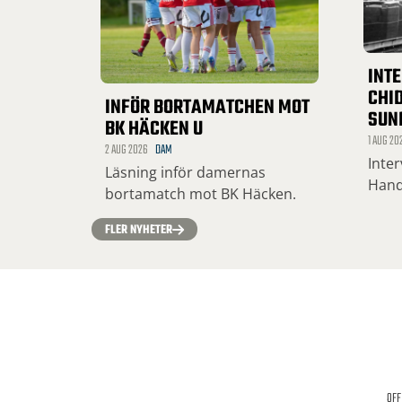
INT
CHID
INFÖR BORTAMATCHEN MOT
SUN
BK HÄCKEN U
1 AUG 20
2 AUG 2026
DAM
Inte
Läsning inför damernas
Hand
bortamatch mot BK Häcken.
FLER NYHETER
OFF