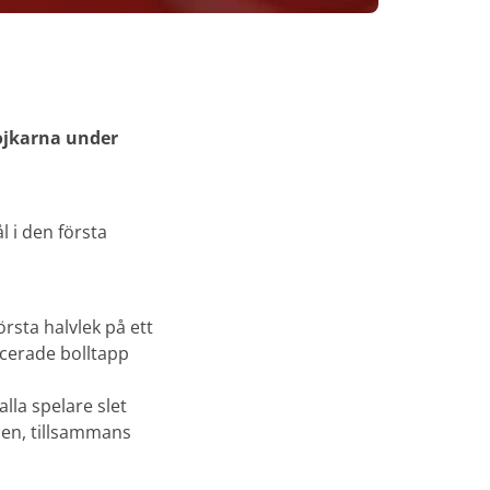
ojkarna under
 i den första
rsta halvlek på ett
ocerade bolltapp
alla spelare slet
sen, tillsammans