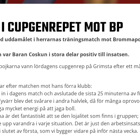
 I CUPGENREPET MOT BP
med uddamålet i herrarnas träningsmatch mot Brommap
 var Baran Coskun i stora delar positiv till insatsen.
jkarna vann lördagens cupgenrep på Grimsta efter ett mål
r efter matchen mot hans förra klubb:
t in i dagens match och avslutade de sista 25 minuterna av fö
yvärr blev det svårare i andra halvlek, då för många oprov
ga mycket energi på att jaga boll.
 är det fantastiskt att se den lojalitet som finns i gruppen; 
 upp varandra i varje situation. Det är just den arbetsinsat
i slutet av första, som vi bygger vidare på inför nästa vecka.