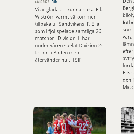
Den 3
4 AUG 2026
DAM
Bergh
Vi är glada att kunna hälsa Ella
bilol
Wiström varmt välkommen
fotbo
tillbaka till Sandvikens IF. Ella,
som ä
som i fjol spelade samtliga 26
vara
matcher i Division 1, har
lämn
under våren spelat Division 2-
efter
fotboll i Boden men
avtry
återvänder nu till SIF.
lörd
Elfsb
den f
Matc