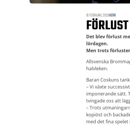
16 FEBRUARI, 2026
HERR
FÖRLUST
Det blev förlust 
lördagen.
Men trots förlusten
Allsvenska Brommapo
halvleken.
Baran Coskuns tanka
– Vi växte successiv
imponerande sätt. T
tvingade oss att läg
– Trots utmaningarna
kopiöst och backade
med det fina spelet 