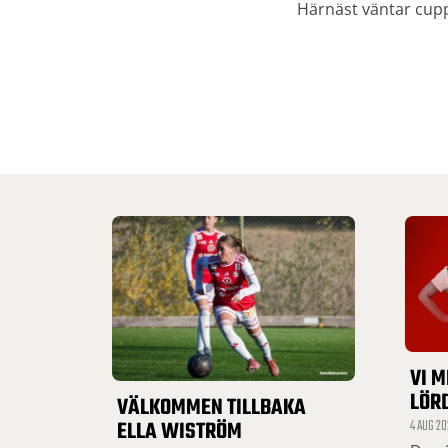
Härnäst väntar cup
VI M
LÖR
VÄLKOMMEN TILLBAKA
ELLA WISTRÖM
4 AUG 20