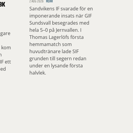
2 AUG 2026
HERR
BK
Sandvikens IF svarade för en
imponerande insats när GIF
Sundsvall besegrades med
hela 5–0 på Jernvallen. I
ngare
Thomas Lagerlöfs första
hemmamatch som
, kom
huvudtränare lade SIF
n
grunden till segern redan
F ett
under en lysande första
med
halvlek.