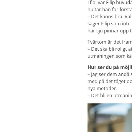
I fjol var Filip huv
nu tar han för först
– Det känns bra. Väl
säger Filip som int
har sju pinnar upp t
Tvärtom är det framf
– Det ska bli roligt 
utmaningen som känn 
Hur ser du på möjli
– Jag ser dem ändå 
med på det tåget oc
nya metoder.
– Det bli en utmanin