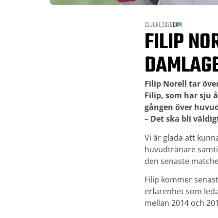
25 JUNI, 2026
DAM
FILIP N
DAMLAG
Filip Norell tar ö
Filip, som har sju 
gången över huvuda
– Det ska bli väldi
Vi är glada att kunn
huvudtränare samti
den senaste matchen
Filip kommer senast
erfarenhet som leda
mellan 2014 och 20