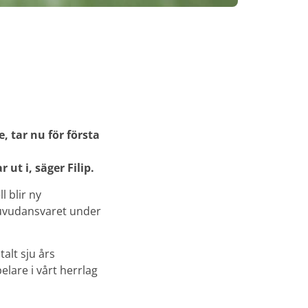
, tar nu för första
ut i, säger Filip.
l blir ny
uvudansvaret under
alt sju års
lare i vårt herrlag