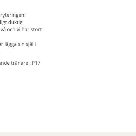
ryteringen:
digt duktig
vå och vi har stort
lägga sin själ i
rande tränare i P17,