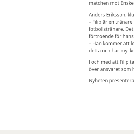
matchen mot Enske
Anders Eriksson, kl
– Filip är en tränar
fotbollstränare. Det
förtroende för han
– Han kommer att led
detta och har mycket 
I och med att Filip t
över ansvaret som h
Nyheten presenter