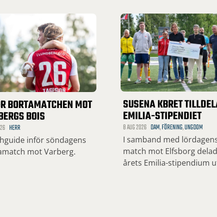
SUSENA KBRET TILLDE
ÖR BORTAMATCHEN MOT
EMILIA-STIPENDIET
BERGS BOIS
8 AUG 2026
DAM
,
FÖRENING
,
UNGDOM
026
HERR
I samband med lördagen
hguide inför söndagens
match mot Elfsborg dela
amatch mot Varberg.
årets Emilia-stipendium u