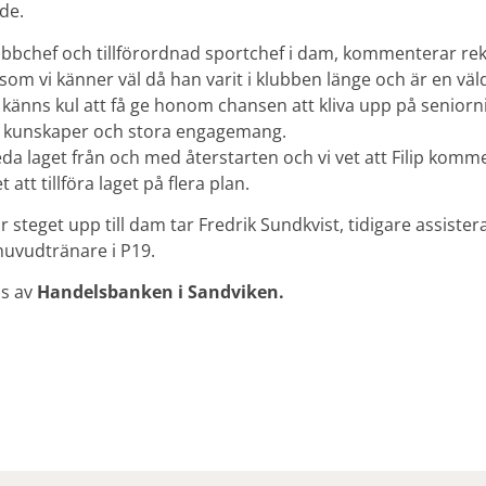
de.
ubbchef och tillförordnad sportchef i dam, kommenterar rek
e som vi känner väl då han varit i klubben länge och är en väl
 känns kul att få ge honom chansen att kliva upp på seniorni
s kunskaper och stora engagemang.
a laget från och med återstarten och vi vet att Filip kommer 
att tillföra laget på flera plan.
ar steget upp till dam tar Fredrik Sundkvist, tidigare assiste
uvudtränare i P19.
as av
Handelsbanken i Sandviken.