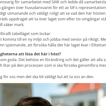
udansvarig för samarbetet med SAIK och ledde då samarbetslag
a gången över huvudansvaret för ett av SIF:s representation
digt utmanande och väldigt roligt att se vad den här hösten
e räds uppdraget att ta över laget som efter tio omgångar st
ill säker mark.
örallt tabelläget som lockar.
att komma till en ny miljö och jobba med senior på riktigt. Me
spännande, att försöka hålla det här laget kvar i Elitettan,
gheterna att lösa det här i höst?
som goda. Det behövs en förändring och det gäller att alla s
h litar på den processen som vi ska försöka genomföra me
g för oss men det ska bli väldigt kul att ta oss an den.