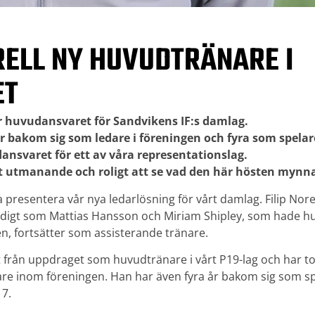
ORELL NY HUVUDTRÄNARE I
ET
ver huvudansvaret för Sandvikens IF:s damlag.
år bakom sig som ledare i föreningen och fyra som spelare
nsvaret för ett av våra representationslag.
gt utmanande och roligt att se vad den här hösten mynnar 
a presentera vår nya ledarlösning för vårt damlag. Filip Norel
digt som Mattias Hansson och Miriam Shipley, som hade h
, fortsätter som assisterande tränare.
 från uppdraget som huvudtränare i vårt P19-lag och har tot
re inom föreningen. Han har även fyra år bakom sig som spe
17.