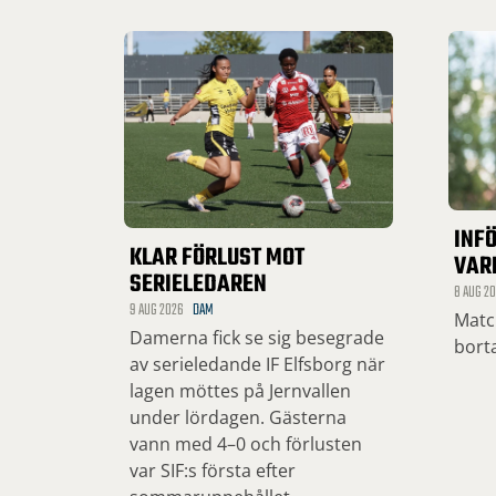
INF
KLAR FÖRLUST MOT
VAR
SERIELEDAREN
8 AUG 2
9 AUG 2026
DAM
Matc
Damerna fick se sig besegrade
bort
av serieledande IF Elfsborg när
lagen möttes på Jernvallen
under lördagen. Gästerna
vann med 4–0 och förlusten
var SIF:s första efter