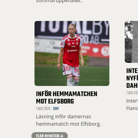
sommaruppehållet.
INT
NYF
DAH
INFÖR HEMMAMATCHEN
7 AUG 20
MOT ELFSBORG
Inte
Hand
7 AUG 2026
DAM
Läsning inför damernas
hemmamatch mot Elfsborg.
FLER NYHETER