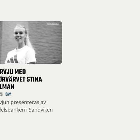
ERVJU MED
ÖRVÄRVET STINA
LMAN
26
DAM
rvjun presenteras av
elsbanken i Sandviken