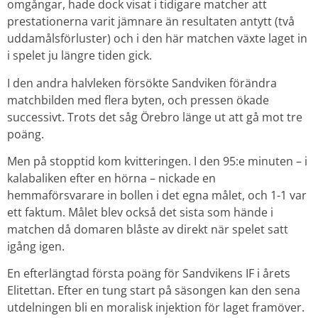
omgångar, hade dock visat i tidigare matcher att
prestationerna varit jämnare än resultaten antytt (två
uddamålsförluster) och i den här matchen växte laget in
i spelet ju längre tiden gick.
I den andra halvleken försökte Sandviken förändra
matchbilden med flera byten, och pressen ökade
successivt. Trots det såg Örebro länge ut att gå mot tre
poäng.
Men på stopptid kom kvitteringen. I den 95:e minuten – i
kalabaliken efter en hörna – nickade en
hemmaförsvarare in bollen i det egna målet, och 1-1 var
ett faktum. Målet blev också det sista som hände i
matchen då domaren blåste av direkt när spelet satt
igång igen.
En efterlängtad första poäng för Sandvikens IF i årets
Elitettan. Efter en tung start på säsongen kan den sena
utdelningen bli en moralisk injektion för laget framöver.