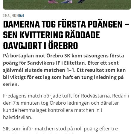
3 MAJ, 2026
DAM
DAMERNA TOG FÖRSTA POÄNGEN –
SEN KVITTERING RÄDDADE
OAVGJORT I ÖREBRO
På bortaplan mot
Örebro SK
kom säsongens första
poäng för
Sandvikens IF
i Elitettan. Efter ett sent
självmål slutade matchen 1–1. Ett resultat som kan
bli viktigt för ett lag som haft en tung inledning på
serien.
Fredagens match började tufft för Rödvästarna. Redan i
den 7:e minuten tog Örebro ledningen och därefter
kunde hemmalaget kontrollera matchen in i
halvtidsvilan.
SIF, som inför matchen stod på noll poäng efter tre