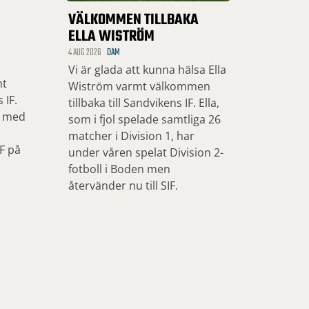
VÄLKOMMEN TILLBAKA
ELLA WISTRÖM
4 AUG 2026
DAM
Vi är glada att kunna hälsa Ella
mt
Wiström varmt välkommen
 IF.
tillbaka till Sandvikens IF. Ella,
, med
som i fjol spelade samtliga 26
matcher i Division 1, har
IF på
under våren spelat Division 2-
fotboll i Boden men
återvänder nu till SIF.