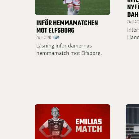
INT
NYF
DAH
INFÖR HEMMAMATCHEN
7 AUG 20
MOT ELFSBORG
Inte
Hand
7 AUG 2026
DAM
Läsning inför damernas
hemmamatch mot Elfsborg.