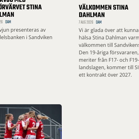
ERVJU MED
ÖRVÄRVET STINA
VÄLKOMMEN STINA
LMAN
DAHLMAN
26
DAM
7 AUG 2026
DAM
rvjun presenteras av
Vi är glada över att kunna
elsbanken i Sandviken
hälsa Stina Dahlman var
välkommen till Sandvikens
Den 19-åriga försvararen
meriter från F17- och F19-
landslagen, kommer till S
ett kontrakt över 2027.