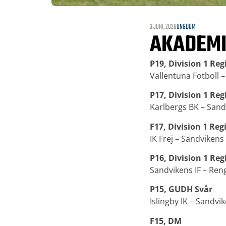
3 JUNI, 2026
UNGDOM
AKADEMI
P19, Division 1 Reg
Vallentuna Fotboll –
P17, Division 1 Reg
Karlbergs BK – Sandv
F17, Division 1 Reg
IK Frej – Sandvikens 
P16, Division 1 Reg
Sandvikens IF – Ren
P15, GUDH Svår
Islingby IK – Sandvik
F15, DM