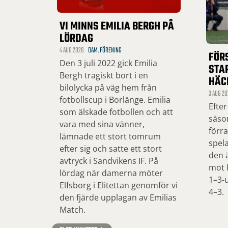
VI MINNS EMILIA BERGH PÅ
LÖRDAG
4 AUG 2026
DAM
,
FÖRENING
FÖR
Den 3 juli 2022 gick Emilia
STA
Bergh tragiskt bort i en
HÄC
bilolycka på väg hem från
3 AUG 20
fotbollscup i Borlänge. Emilia
Efter
som älskade fotbollen och att
säso
vara med sina vänner,
förr
lämnade ett stort tomrum
spel
efter sig och satte ett stort
den ä
avtryck i Sandvikens IF. På
mot 
lördag när damerna möter
1–3-u
Elfsborg i Elitettan genomför vi
4–3.
den fjärde upplagan av Emilias
Match.