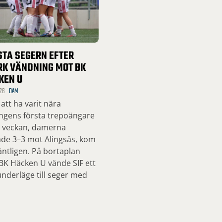
STA SEGERN EFTER
RK VÄNDNING MOT BK
KEN U
26
DAM
 att ha varit nära
ngens första trepoängare
a veckan, damerna
ade 3–3 mot Alingsås, kom
ntligen. På bortaplan
BK Häcken U vände SIF ett
nderläge till seger med