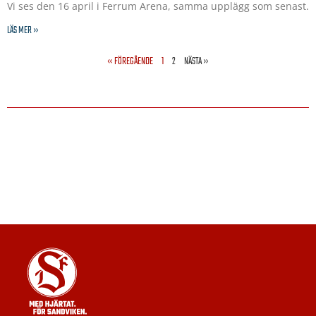
Vi ses den 16 april i Ferrum Arena, samma upplägg som senast.
LÄS MER »
« FÖREGÅENDE
1
2
NÄSTA »