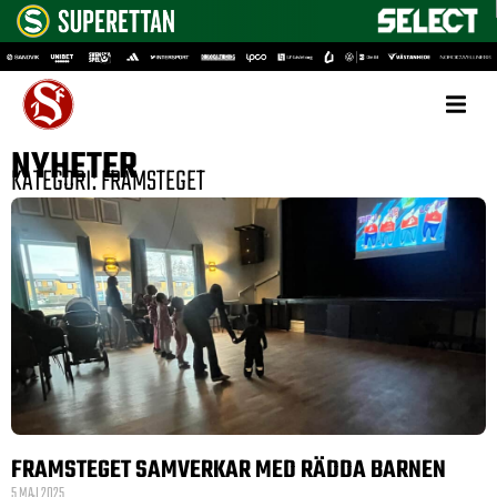
NYHETER
KATEGORI: FRAMSTEGET
FRAMSTEGET SAMVERKAR MED RÄDDA BARNEN
5 MAJ 2025