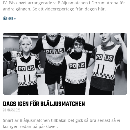
På Påsklovet arrangerade vi Blåljusmatchen i Ferrum Arena för
andra gången. Se ett videoreportage från dagen här.
LÄS MER »
DAGS IGEN FÖR BLÅLJUSMATCHEN
28 MARS 2025
Snart är Blåljusmatchen tillbaka! Det gick så bra senast så vi
kör igen redan på påsklovet.